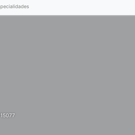
pecialidades
715077